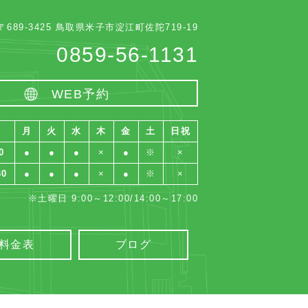
〒689-3425 鳥取県米子市淀江町佐陀719-19
0859-56-1131
WEB予約
月
火
水
木
金
土
日祝
0
●
●
●
×
●
※
×
30
●
●
●
×
●
※
×
※土曜日 9:00～12:00/14:00～17:00
料金表
ブログ