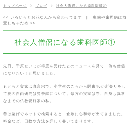
トップページ
ブログ
社会人僧侶になる歯科医師①
<<
いろいろとお花なんかも変わってます
||
虫歯や歯周病は放
置しちゃだめ
>>
社会人僧侶になる歯科医師①
先日、千原せいじが得度を受けたとのニュースを見て、俺も僧侶
になりたい！と思いました。
もともと実家は真言宗で、小学生のころから関東46か所参りをし
て夏の自由研究は曼荼羅について。母方の実家は寺。自身も異常
なまでの仏教愛好家の私。
善は急げでネットで検索すると、倉敷に心和寺が出てきました。
料金など、日数や方法を詳しく書いてあります。