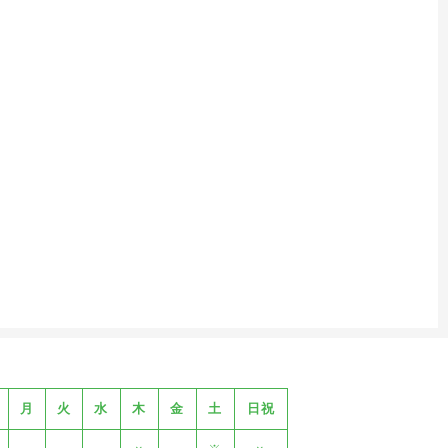
月
火
水
木
金
土
日祝