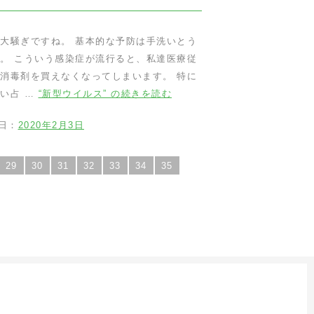
大騒ぎですね。 基本的な予防は手洗いとう
。 こういう感染症が流行ると、私達医療従
消毒剤を買えなくなってしまいます。 特に
い占 …
“新型ウイルス” の
続きを読む
日：
2020年2月3日
29
30
31
32
33
34
35