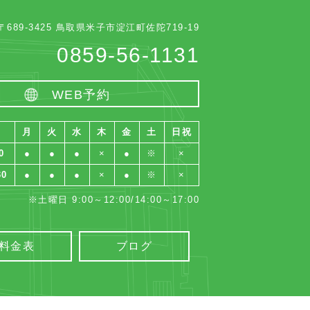
〒689-3425 鳥取県米子市淀江町佐陀719-19
0859-56-1131
WEB予約
月
火
水
木
金
土
日祝
0
●
●
●
×
●
※
×
30
●
●
●
×
●
※
×
※土曜日 9:00～12:00/14:00～17:00
料金表
ブログ