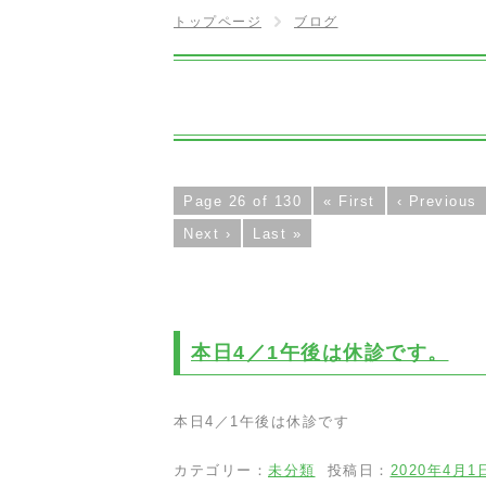
トップページ
ブログ
Page 26 of 130
« First
‹ Previous
Next ›
Last »
本日4／1午後は休診です。
本日4／1午後は休診です
カテゴリー：
未分類
投稿日：
2020年4月1