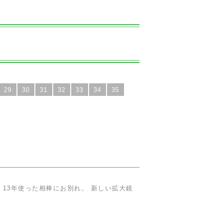
29
30
31
32
33
34
35
 13年使った相棒にお別れ。 新しい拡大鏡