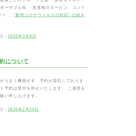
ポーザブル化 ・患者毎のタービン、コント
等々 …
“新型コロナウィルスの対応” の
続き
日：
2020年3月9日
約について
がうまく機能せず、予約が混乱しておりま
ト予約は受付を停止いたします。 ご迷惑を
願い申し上げます。
日：
2020年2月25日