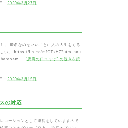
日：
2020年3月27日
ミ。 匿名なのをいいことに人の人生をくる
ttps://lin.ee/mfGTxH7?utm_sou
=share&am …
“悪意の口コミで” の
続きを読
日：
2020年3月15日
スの対応
レコーションとして運営をしていますので
処置ごとのグローブ交換 ・診察エプロン、