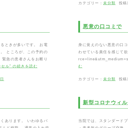
カテゴリー：
未分類
投稿
悪意の口コミで
るときが多いです。 お電
身に覚えのない悪意の口コ
。 ところが、この予約の
わせている責任を感じて欲しい。 h
 緊急の患者さんをお断り
rce=line&utm_medium
セル” の
続きを読む
む
3日
カテゴリー：
未分類
投稿
新型コロナウィル
くあります。 いわゆるバ
当院では、スタンダードプ
アミド樹脂。 通常の入れ歯
・患者毎のグローブ交換、