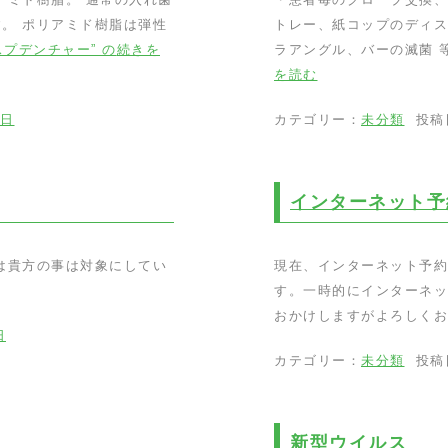
。 ポリアミド樹脂は弾性
トレー、紙コップのディス
スプデンチャー” の
続きを
ラアングル、バーの滅菌 
を読む
4日
カテゴリー：
未分類
投稿
インターネット予
は貴方の事は対象にしてい
現在、インターネット予約
。
す。一時的にインターネッ
おかけしますがよろしくお
日
カテゴリー：
未分類
投稿
新型ウイルス