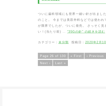
ついに歯科領域にも世界一細い針が出ました！ 
のこと。 今までは美容外科などでは使われて
が限界でしたが、ついに発売。 さっそく見
い！(当たり前) …
“35Gの針” の
続きを読む
カテゴリー：
未分類
投稿日：
2020年2月1
Page 26 of 130
« First
‹ Previous
Next ›
Last »