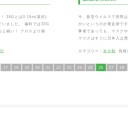
35Gとは0.15m(直径)
今、新型ウイルスで世間は
いました。 歯科では33G
がいというのが黄金律です
ると細い！ フロスより細
事者であっても、マスクや
マスクはすぐに日本人は買
0日
カテゴリー：
未分類
投稿
17
18
19
20
21
22
23
24
25
26
27
28