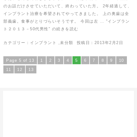
のお話だけさせていただいて、終わっていた方。 2年経過して、
インプラント治療を希望されてやってきました。 上の奥歯は全
部義歯。食事がとりづらいそうです。 今回は左 …
“インプラン
ト２０１３－50代男性” の
続きを読む
カテゴリー：
インプラント
,
未分類
投稿日：
2013年2月2日
Page 5 of 13
1
2
3
4
5
6
7
8
9
10
11
12
13