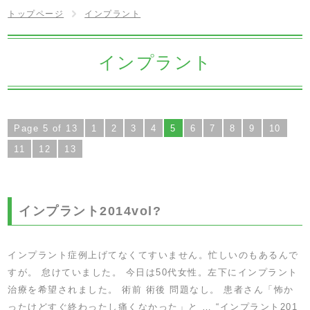
トップページ
インプラント
インプラント
Page 5 of 13
1
2
3
4
5
6
7
8
9
10
11
12
13
インプラント2014vol?
インプラント症例上げてなくてすいません。忙しいのもあるんで
すが。 怠けていました。 今日は50代女性。左下にインプラント
治療を希望されました。 術前 術後 問題なし。 患者さん「怖か
ったけどすぐ終わったし痛くなかった」と …
“インプラント201