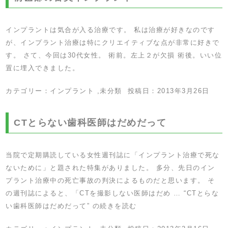
インプラントは気合が入る治療です。 私は治療が好きなのです
が、インプラント治療は特にクリエイティブな点が非常に好きで
す。 さて、今回は30代女性。 術前。左上２が欠損 術後。いい位
置に埋入できました。
カテゴリー：
インプラント
,
未分類
投稿日：
2013年3月26日
CTとらない歯科医師はだめだって
当院で定期購読している女性週刊誌に「インプラント治療で死な
ないために」と題された特集がありました。 多分、先日のイン
プラント治療中の死亡事故の判決によるものだと思います。 そ
の週刊誌によると、「CTを撮影しない医師はだめ …
“CTとらな
い歯科医師はだめだって” の
続きを読む