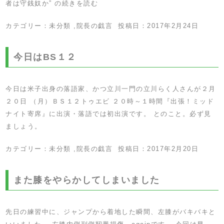
者は守銭奴か” の
続きを読む
カテゴリー：
未分類
,
院長の戯言
投稿日：
2017年2月24日
今日はBS１２
今日は米子出身の落語家、かつ立川一門の立川らく人さんが２月
２０日 （月）ＢＳ１２トゥエビ ２０時～１時間『出張！ミッド
ナイト寄席』に出演・落語では初出演です。 とのこと。必ず見
ましょう。
カテゴリー：
未分類
,
院長の戯言
投稿日：
2017年2月20日
また膝をやらかしてしまいました
先日の練習中に、ジャンプから着地した瞬間、左膝がバキバキと