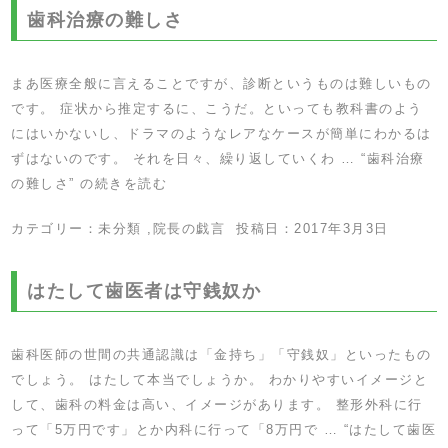
歯科治療の難しさ
まあ医療全般に言えることですが、診断というものは難しいもの
です。 症状から推定するに、こうだ。といっても教科書のよう
にはいかないし、ドラマのようなレアなケースが簡単にわかるは
ずはないのです。 それを日々、繰り返していくわ …
“歯科治療
の難しさ” の
続きを読む
カテゴリー：
未分類
,
院長の戯言
投稿日：
2017年3月3日
はたして歯医者は守銭奴か
歯科医師の世間の共通認識は「金持ち」「守銭奴」といったもの
でしょう。 はたして本当でしょうか。 わかりやすいイメージと
して、歯科の料金は高い、イメージがあります。 整形外科に行
って「5万円です」とか内科に行って「8万円で …
“はたして歯医