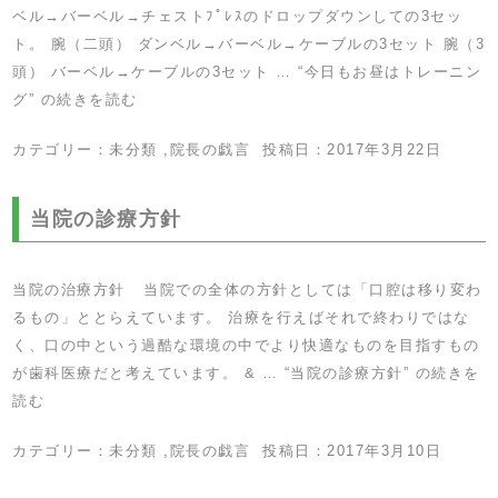
ベル→バーベル→チェストﾌﾟﾚｽのドロップダウンしての3セッ
ト。 腕（二頭） ダンベル→バーベル→ケーブルの3セット 腕（3
頭） バーベル→ケーブルの3セット …
“今日もお昼はトレーニン
グ” の
続きを読む
カテゴリー：
未分類
,
院長の戯言
投稿日：
2017年3月22日
当院の診療方針
当院の治療方針 当院での全体の方針としては「口腔は移り変わ
るもの」ととらえています。 治療を行えばそれで終わりではな
く、口の中という過酷な環境の中でより快適なものを目指すもの
が歯科医療だと考えています。 & …
“当院の診療方針” の
続きを
読む
カテゴリー：
未分類
,
院長の戯言
投稿日：
2017年3月10日