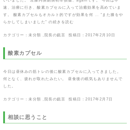
いいました。 左膝内側副側靭帯損傷、againです。 今回は早
速、治療に行き、酸素カプセルに入って治癒効果を高めていま
す。 酸素カプセルもオカルト的ですが効果を何 …
“また膝をや
らかしてしまいました” の
続きを読む
カテゴリー：
未分類
,
院長の戯言
投稿日：
2017年2月10日
酸素カプセル
今日は昼休みの筋トレの後に酸素カプセルに入ってきました。
何となく、疲れが取れたみたい。 昼食後の眠気もありませんで
した。
カテゴリー：
未分類
,
院長の戯言
投稿日：
2017年2月7日
相談に思うこと