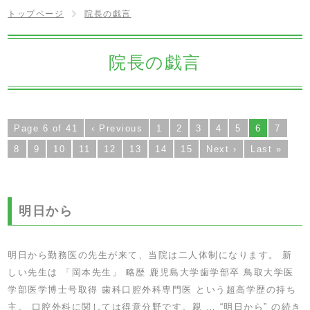
トップページ
院長の戯言
院長の戯言
Page 6 of 41
‹ Previous
1
2
3
4
5
6
7
8
9
10
11
12
13
14
15
Next ›
Last »
明日から
明日から勤務医の先生が来て、当院は二人体制になります。 新
しい先生は 「岡本先生」 略歴 鹿児島大学歯学部卒 鳥取大学医
学部医学博士号取得 歯科口腔外科専門医 という超高学歴の持ち
主。 口腔外科に関しては得意分野です。親 …
“明日から” の
続き