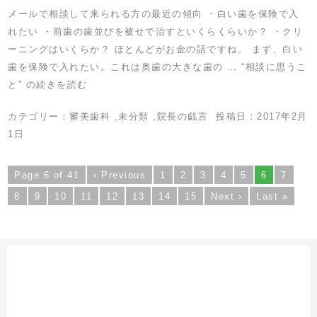
メールで相談して来られる方の最近の傾向 ・白い歯を保険で入
れたい ・前歯の歯並びを被せで治すといくらくらいか？ ・クリ
ーニングはいくらか？ ほとんどがお金の話ですね。 まず、白い
歯を保険で入れたい。これは奥歯の大きな歯の …
“相談に思うこ
と” の
続きを読む
カテゴリー：
審美歯科
,
未分類
,
院長の戯言
投稿日：
2017年2月
1日
Page 6 of 41
‹ Previous
1
2
3
4
5
6
7
8
9
10
11
12
13
14
15
Next ›
Last »