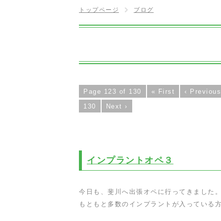
トップページ
ブログ
Page 123 of 130
« First
‹ Previous
130
Next ›
インプラントオペ３
今日も、斐川へ出張オペに行ってきました。
もともと多数のインプラントが入っている