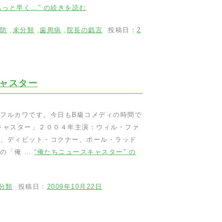
もっと早く…” の
続きを読む
防
,
未分類
,
歯周病
,
院長の戯言
投稿日：
2
ャスター
フルカワです。今日もB級コメディの時間で
キャスター」２００４年主演：ウィル・ファ
、ディビット・コクナー、ポール・ラッド
の「俺 …
“俺たちニュースキャスター” の
分類
投稿日：
2009年10月22日