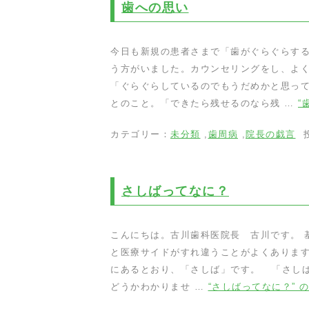
歯への思い
今日も新規の患者さまで「歯がぐらぐらす
う方がいました。カウンセリングをし、よ
「ぐらぐらしているのでもうだめかと思っ
とのこと。「できたら残せるのなら残 …
“
カテゴリー：
未分類
,
歯周病
,
院長の戯言
投
さしばってなに？
こんにちは。古川歯科医院長 古川です。 
と医療サイドがすれ違うことがよくあります
にあるとおり、「さしば」です。 「さし
どうかわかりませ …
“さしばってなに？” 