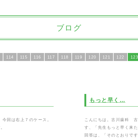
ブログ
114
115
116
117
118
119
120
121
122
12
もっと早く…
 今回は右上７のケース。
こんにちは。古川歯科 古
方。
す、「先生もっと早く来た
回答は、「そのとおりです