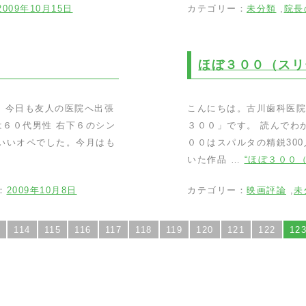
2009年10月15日
カテゴリー：
未分類
,
院長
ほぼ３００（スリ
 今日も友人の医院へ出張
こんにちは。古川歯科医院
６０代男性 右下６のシン
３００」です。 読んでわ
もいいオペでした。今月はも
００はスパルタの精鋭30
いた作品 …
“ほぼ３００
：
2009年10月8日
カテゴリー：
映画評論
,
未
114
115
116
117
118
119
120
121
122
12