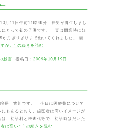
。
0月11日午前11時49分、長男が誕生しまし
私にとって初の子供です。 妻は開業時に妊
9か月ぎりぎりまで働いてくれました。 妻
すが。” の
続きを読む
の戯言
投稿日：
2009年10月19日
医院長 古川です。 今日は医療費について
ルにもあるとおり、歯医者は高いイメージが
合は、初診料と検査代等で、初診時はだいた
医者は高い？” の
続きを読む