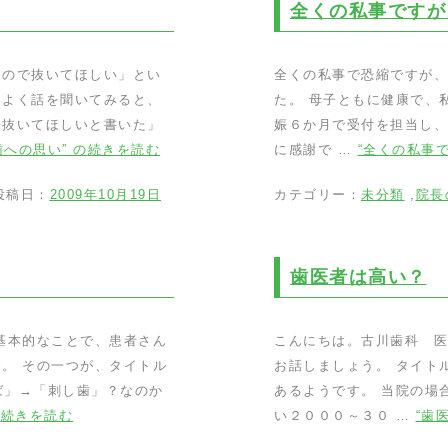
全くの私事ですが
るので抜いてほしい」とい
全くの私事で恐縮ですが、1
くよく話を聞いてみると、
た。 母子ともに健康で、
て抜いてほしいと書いた」
娠６か月で受付を担当し、
歯への思い” の
続きを読む
に感謝で …
“全くの私事で
稿日：
2009年10月19日
カテゴリー：
未分類
,
院長
歯医者は高い？
基本的なことで、患者さん
こんにちは。古川歯科 
。 その一つが、タイトル
お話しましょう。 タイト
ば」→「刺し歯」？なのか
あるようです。 当院の場
の
続きを読む
い２０００～３０ …
“歯