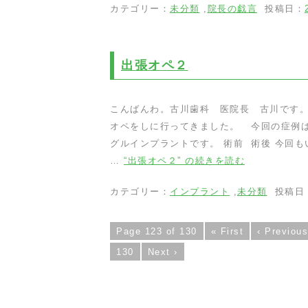
カテゴリー：
未分類
,
院長の戯言
投稿日：
出張オペ２
こんばんわ。古川歯科 医院長 古川です。
オペをしに行ってきました。 今回の症例は
グルインプラントです。 術前 術後 今回
…
“出張オペ２” の
続きを読む
カテゴリー：
インプラント
,
未分類
投稿日
Page 123 of 130
« First
‹ Previous
130
Next ›