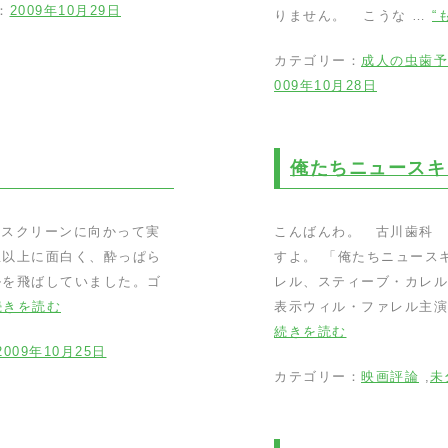
：
2009年10月29日
りません。 こうな …
“
カテゴリー：
成人の虫歯予
009年10月28日
俺たちニュースキ
。スクリーンに向かって実
こんばんわ。 古川歯科 
想以上に面白く、酔っぱら
すよ。 「俺たちニュース
ルを飛ばしていました。ゴ
レル、スティーブ・カレル
続きを読む
表示ウィル・ファレル主演
続きを読む
2009年10月25日
カテゴリー：
映画評論
,
未