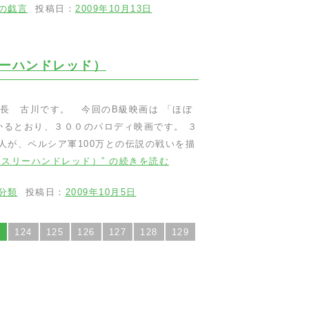
の戯言
投稿日：
2009年10月13日
ーハンドレッド）
長 古川です。 今回のB級映画は 「ほぼ
かるとおり、３００のパロディ映画です。 ３
0人が、ペルシア軍100万との伝説の戦いを描
（スリーハンドレッド）” の
続きを読む
分類
投稿日：
2009年10月5日
3
124
125
126
127
128
129