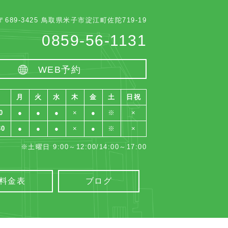
〒689-3425 鳥取県米子市淀江町佐陀719-19
0859-56-1131
WEB予約
月
火
水
木
金
土
日祝
0
●
●
●
×
●
※
×
30
●
●
●
×
●
※
×
※土曜日 9:00～12:00/14:00～17:00
料金表
ブログ